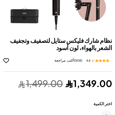
ip
نظام شارك فليكس ستايل لتصفيف وتجفيف
to
he
الشعر بالهواء، لون أسود
ng
of
أكتب مراجعة
(908)
4.4
he
es
ry
1,499.00
1,349.00