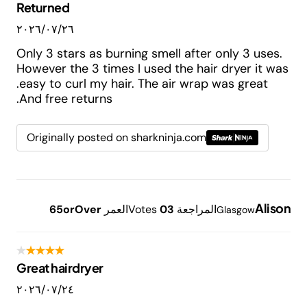
Returned
٢٦‏/٠٧‏/٢٠٢٦
Only 3 stars as burning smell after only 3 uses.
However the 3 times I used the hair dryer it was
easy to curl my hair. The air wrap was great.
And free returns.
Originally posted on sharkninja.com
Alison
المراجعة
3
0
Votes
العمر
65orOver
Glasgow
Great hairdryer
٢٤‏/٠٧‏/٢٠٢٦