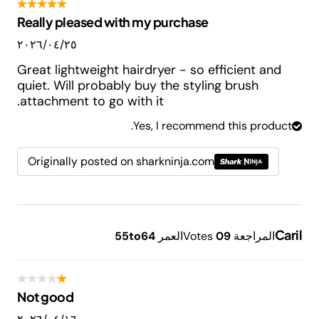
Really pleased with my purchase
٢٥‏/٠٤‏/٢٠٢٦
Great lightweight hairdryer - so efficient and
quiet. Will probably buy the styling brush
attachment to go with it.
Yes, I recommend this product.
Originally posted on sharkninja.com
Caril
المراجعة
9
0
Votes
العمر
55to64
Not good