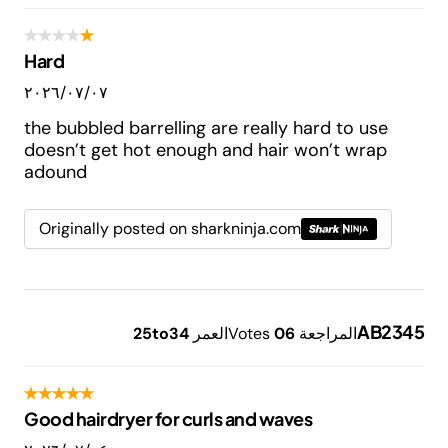
Hard
٠٧‏/٠٧‏/٢٠٢٦
the bubbled barrelling are really hard to use
doesn’t get hot enough and hair won’t wrap
adound
Originally posted on sharkninja.com
AB2345
المراجعة
6
0
Votes
العمر
25to34
Good hairdryer for curls and waves