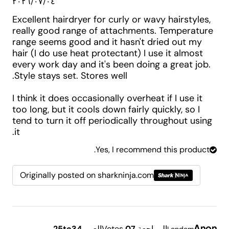
٠٤‏/٠٧‏/٢٠٢٦
Excellent hairdryer for curly or wavy hairstyles,
really good range of attachments. Temperature
range seems good and it hasn't dried out my
hair (I do use heat protectant) I use it almost
every work day and it's been doing a great job.
Style stays set. Stores well.
I think it does occasionally overheat if I use it
too long, but it cools down fairly quickly, so I
tend to turn it off periodically throughout using
it.
Yes, I recommend this product.
Originally posted on sharkninja.com
Anon
المراجعة
7
0
Votes
العمر
25to34