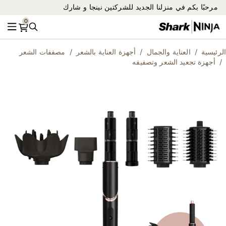
مرحبًا بكم في منزلنا الجديد للشركتين نينجا و شارك
0
بحث
القائ
الرئيسية
العناية والجمال
أجهزة العناية بالشعر
مصففات الشعر
أجهزة تجعيد الشعر وتصفيفه
ip
to
he
nd
of
he
es
ry