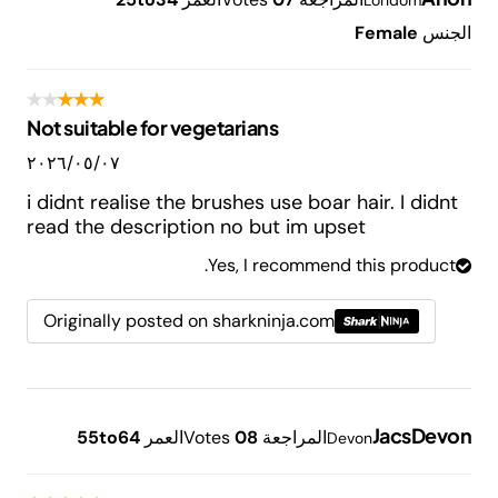
Londom
الجنس
Female
Not suitable for vegetarians
٠٧‏/٠٥‏/٢٠٢٦
i didnt realise the brushes use boar hair. I didnt
read the description no but im upset
Yes, I recommend this product.
Originally posted on sharkninja.com
JacsDevon
المراجعة
8
0
Votes
العمر
55to64
Devon