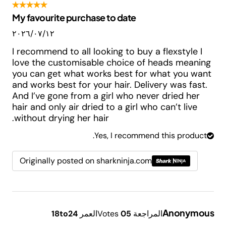
My favourite purchase to date
١٢‏/٠٧‏/٢٠٢٦
I recommend to all looking to buy a flexstyle I
love the customisable choice of heads meaning
you can get what works best for what you want
and works best for your hair. Delivery was fast.
And I’ve gone from a girl who never dried her
hair and only air dried to a girl who can’t live
without drying her hair.
Yes, I recommend this product.
Originally posted on sharkninja.com
Anonymous
المراجعة
5
0
Votes
العمر
18to24