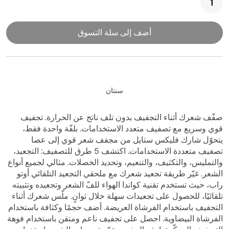
أضف إلى سلة التسوق
سنتان
صفّف شعرك أثناء التجفيف بدون تلف ناتج عن الحرارة. تجفيف
قوي وسريع مع تصفيف متعدد الاستخدامات. بلفّة واحدة فقط،
يتحوّل شارك فليكس ستايل من مجفف شعر قوي إلى عصا
تصفيف متعددة الاستخدامات. اكتشف 5 طرق للتصفيف: التجعيد،
والتمليس، والتكثيف، والتنعيم، وتحديد الخصلات. مثالي لجميع أنواع
الشعر. غيّر طريقة تجعيد شعرك مع ملحقي التجعيد التلقائي أوتو
راب، حيث تستخدم تقنية كواندا الهواء للفّ الشعر وتجعيده وتثبيته
تلقائيًا، للحصول على تجعيدات سهلة خلال ثوانٍ. ملّس شعرك أثناء
التجفيف باستخدام الفرشاة العريضة. أضف حجمًا وكثافة باستخدام
الفرشاة البيضاوية. احصل على تجفيف ناعم ومتقن باستخدام فوهة