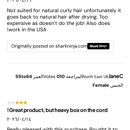
١٦‏/٠٤‏/٢٠٢٦
Not suited for natural curly hair unfortunately it
goes back to natural hair after drying. Too
expensive as doesn’t do the job! Also does
work in the USA!
Originally posted on sharkninja.com
JaneC
المراجعة
10
0
Votes
العمر
55to64
North East UK
الجنس
Female
Great product, but heavy box on the cord!
١٤‏/٠٤‏/٢٠٢٦
Really pleased with this purchase. Bought it to