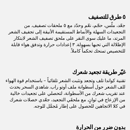
حقيبة التخزين
الطراز:
HD440ME
٥ طرق للتصفيف
الوزن:
المنتج: ٣.٦ كجم فرشاة مسطّحة:
جعّد، ملّس، حجّم، نعّم وحدّد مع ٥ ملحقات تصفيف. من
٠.١٢٥ كجم فرشاة بيضاوية: ٠.١٥٥
التجعيدات السهلة والأنماط المستقيمة الأنيقة إلى تجفيف الشعر
كجم ٢ × لفّافات: ٠.١٢٥ كجم فوهة
المرتد، ما عليك سوى النقر على ملحق تصفيف الشعر لابتكار
تركيز الهواء: ٠.٠٥٥ كجم موزّع
الإطلالة التي تحبها بسهولة. ٣ إعدادات حرارة وتدفق هواء قابلة
الهواء: ٠.١٩ كجم حقيبة تخزين:
للتخصيص تمنحك تحكماً كاملاً.
٠.٩٦٥ كجم
اللون:
أسود
غيّر طريقة تجعيد شعرك
تقنية كواندا تلف وتجعد وتثبت الشعر تلقائياً - باستخدام قوة الهواء
عدد السرعات:
3
للف الشعر حول أسطوانة ملف أوتو راب. شاهدي السحر يحدث
عند تقريب شعرك من الأسطوانة، لتحصلي على تجعيدات خالية
من الإزعاج في ثوانٍ. مع ملحقَي التجعيد، جعّدي خصلات شعرك
الضمان:
٥ سنوات
في كلا الاتجاهين للحصول على إطار مُجمَّل للوجه.
الباركود:
622356270434
بدون ضرر من الحرارة