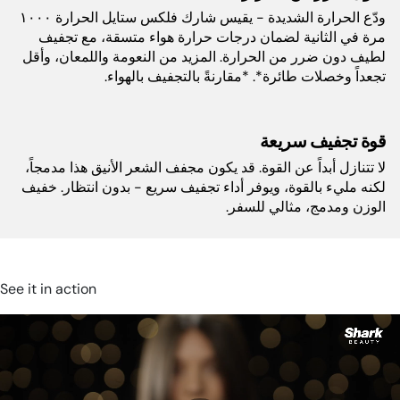
طول السلك:
٢٤٤ سم
ودّع الحرارة الشديدة - يقيس شارك فلكس ستايل الحرارة ١٠٠٠
مرة في الثانية لضمان درجات حرارة هواء متسقة، مع تجفيف
لطيف دون ضرر من الحرارة. المزيد من النعومة واللمعان، وأقل
أبعاد المنتج (سم):
٢ سم طول × ٢ سم عرض × ٢ سم
تجعداً وخصلات طائرة*. *مقارنةً بالتجفيف بالهواء.
ارتفاع
قوة تجفيف سريعة
لا تتنازل أبداً عن القوة. قد يكون مجفف الشعر الأنيق هذا مدمجاً،
لكنه مليء بالقوة، ويوفر أداء تجفيف سريع - بدون انتظار. خفيف
الوزن ومدمج، مثالي للسفر.
See it in action