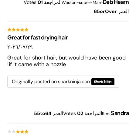
Deb Hearn
المراجعة
1
0
Votes
Weston-super-Mare
العمر
65orOver
Great for fast drying hair
٢٩‏/٠٧‏/٢٠٢٦
Great for short hair, but would have been good
if it came with a nozzle!
Originally posted on sharkninja.com
Sandra
المراجعة
2
0
Votes
العمر
55to64
Kent