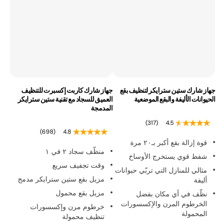
جهاز شارك ستين سترايكر لتنظيف بقع
جهاز شارك كاربت إكسبرت للتنظيف
الحيوانات الأليفة والبقع الموضعية
العميق للسجاد مع تقنية ستين سترايكر
المدمجة
(317)
4.5
(698)
4.8
قوة إزالة بقع أكبر بـ٢٠ مرة
منظّف سجاد ٢ في ١
شفط قوي يستخرج الأوساخ
وقت تجفيف سريع
مثالي للمنازل التي تربّي حيوانات
مزيل بقع ستين سترايكر مدمج
أليفة
مزيل بقع محمول
نظّف في أي مكان بفضل
الخرطوم المرن والإكسسورات
خرطوم مرن وإكسسورات
المحمولة
تنظيف محمولة