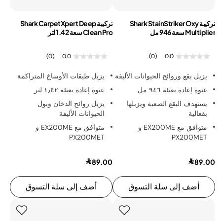
تركيبة Shark StainStriker Oxy
تركيبة Shark CarpetXpert Deep
Multiplier سعة 946 مل
Clean Pro سعة 1.42 لتر
(0)
0.0
(0)
0.0
يزيل بقع وروائح الحيوانات الأليفة
يزيل طبقات الأوساخ المتراكمة
عبوة إعادة تعبئة ٩٤٦ مل
عبوة إعادة تعبئة ١٫٤٢ لتر
يستهدف البقع الصعبة ويزيلها
يزيل روائح الدخان وبول
بفعالية
الحيوانات الأليفة
متوافق مع EX200ME و
متوافق مع EX200ME و
PX200MET
PX200MET
89.00
89.00
أضف إلى سلة التسوق
أضف إلى سلة التسوق