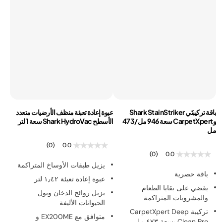
باقة تركيبتَي Shark StainStriker
عبوة إعادة تعبئة منظف الأرضيات متعدد
وCarpetXpert سعة 946 مل/473
الأسطح Shark HydroVac سعة 1 لتر
مل
(0)
0.0
(0)
0.0
يزيل طبقات الأوساخ المتراكمة
باقة حصرية
عبوة إعادة تعبئة ١٫٤٢ لتر
يقضي على بقايا الطعام
يزيل روائح الدخان وبول
والمشروبات المتراكمة
الحيوانات الأليفة
تركيبة CarpetXpert Deep
متوافق مع EX200ME و
Clean Pro بسعة ٤٧٣ مل