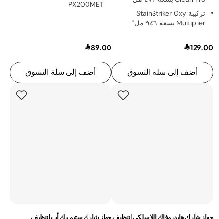
PX200MET
تركيبة StainStriker Oxy
Multiplier بسعة ٩٤٦ مل"
89.00
129.00
أضف إلى سلة التسوق
أضف إلى سلة التسوق
جهاز شارك هايدروفاك اللاسلكي لتنظيف
جهاز شارك ستيم بيك أب لتنظيف