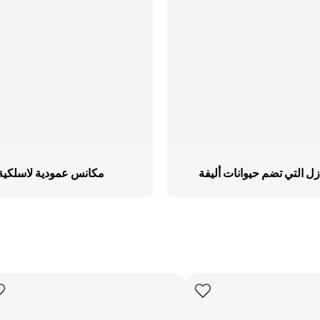
كينات السلاشي
وّق كل أجهزة تحضير
حلويات المجمّدة
زل التي تضم حيوانات أليفة
مكانس عمودية لاسلكية