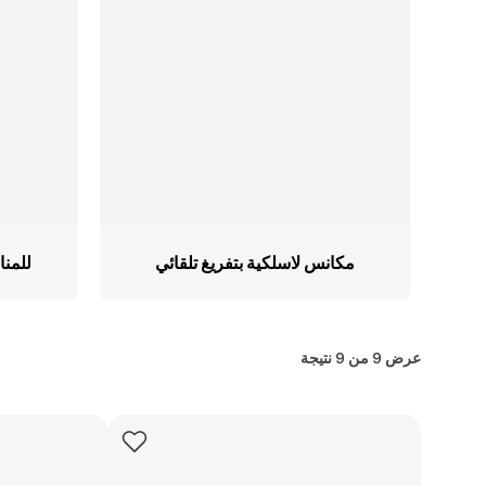
تسوّق كل أجهزة الطهي
وأجهزة تحضير الطعام
ما
تسوّق كل منظفات
تس
الأرضيات والسجاد
ال
مكانس لاسلكية بتفريغ تلقائي
للمنا
عرض
9
من
9
نتيجة