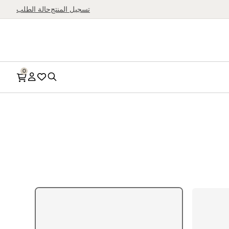
بحث
تسجيل المنتج
حالة الطلب
0
بحث
قائمة
الحساب
الرغبات
أجهزة تحضير الآيس
القلايات الهوائية
كريم
أفران سطح المطبخ
ماكينات السلاشي
أجهزة الضغط والطهي
تسوّق كل أجهزة تحضير
المتعددة
الحلويات المجمّدة
شوايات صحية