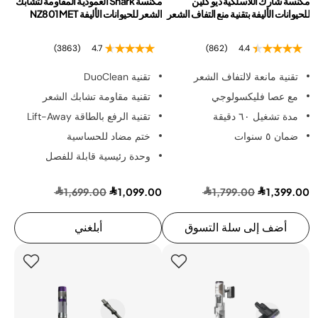
مكنسة شارك اللاسلكية ديو كلين
مكنسة Shark العمودية المقاومة لتشابك
للحيوانات الأليفة بتقنية منع التفاف الشعر
الشعر للحيوانات الأليفة NZ801MET
(3863)
4.7
(862)
4.4
تقنية مانعة لالتفاف الشعر
تقنية DuoClean
مع عصا فليكسولوجي
تقنية مقاومة تشابك الشعر
مدة تشغيل ٦٠ دقيقة
تقنية الرفع بالطاقة Lift-Away
ضمان ٥ سنوات
ختم مضاد للحساسية
وحدة رئيسية قابلة للفصل
1,699.00
1,099.00
1,799.00
1,399.00
أضف إلى سلة التسوق
أبلغني